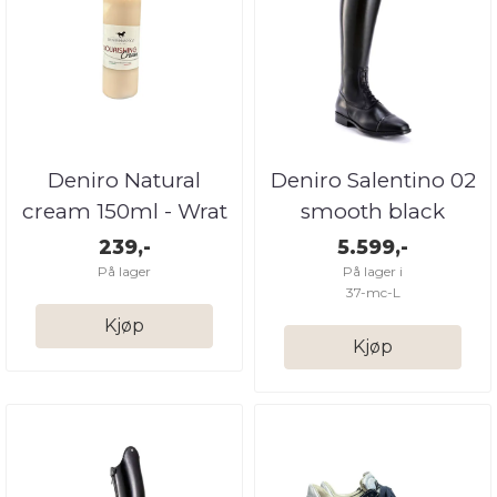
Deniro Natural
Deniro Salentino 02
cream 150ml - Wrat
smooth black
leather
239,-
5.599,-
På lager
På lager i
37-mc-L
Kjøp
Kjøp