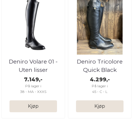
Deniro Volare 01 -
Deniro Tricolore
Uten lisser
Quick Black
Ridestøvler
7.149,-
4.299,-
På lager i
På lager i
38 - MA - XXXS
45 - C - L
Kjøp
Kjøp