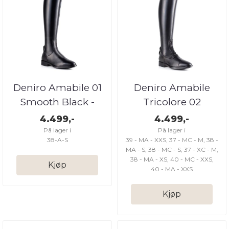
Deniro Amabile 01
Deniro Amabile
Smooth Black -
Tricolore 02
Uten lisser
Smooth Black - Med
4.499,-
4.499,-
...
På lager i
På lager i
38-A-S
39 - MA - XXS, 37 - MC - M, 38 -
MA - S, 38 - MC - S, 37 - XC - M,
38 - MA - XS, 40 - MC - XXS,
Kjøp
40 - MA - XXS
Kjøp