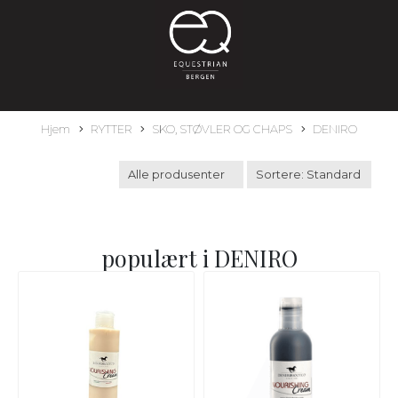
Hjem
RYTTER
SKO, STØVLER OG CHAPS
DENIRO
populært i
DENIRO