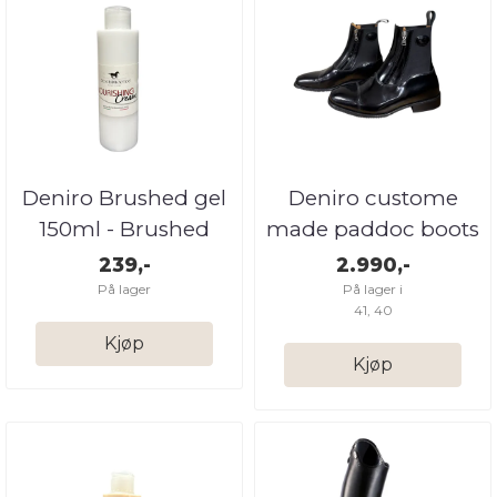
Deniro Brushed gel
Deniro custome
150ml - Brushed
made paddoc boots
and patent ...
239,-
2.990,-
På lager
På lager i
41, 40
Kjøp
Kjøp