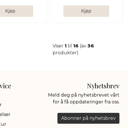
Kjøp
Kjøp
Viser
1
til
16
(av
36
produkter)
vice
Nyhetsbrev
Meld deg på nyhetsbrevet vårt
for å få oppdateringer fra oss.
r
elser
Abonner på nyhetsbrev
tur