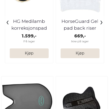
‹
›
HG Medilamb
HorseGuard Gel
korreksjonspad
pad back riser
1.599,-
669,-
På lager
Ikke på lager
Kjøp
Kjøp