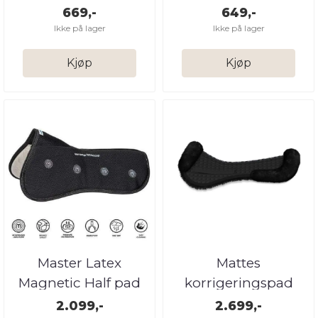
669,-
649,-
Ikke på lager
Ikke på lager
Kjøp
Kjøp
Master Latex
Mattes
Magnetic Half pad
korrigeringspad
/black
2.099,-
2.699,-