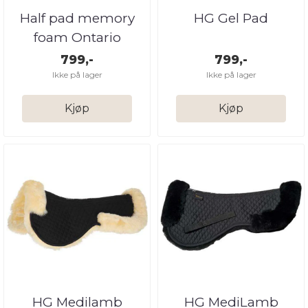
Half pad memory
HG Gel Pad
foam Ontario
799,-
799,-
Ikke på lager
Ikke på lager
Kjøp
Kjøp
HG Medilamb
HG MediLamb